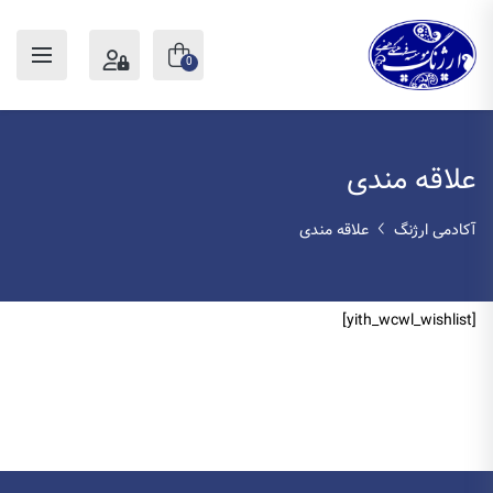
0
علاقه مندی
آکادمی ارژنگ
علاقه مندی
[yith_wcwl_wishlist]